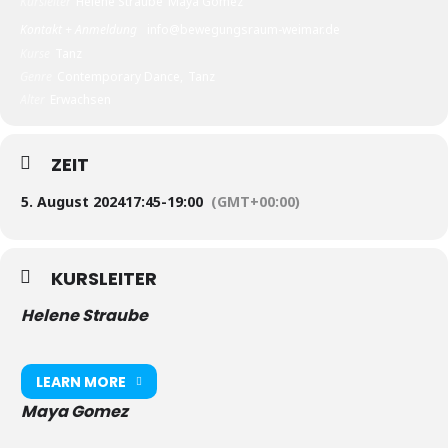
Kursleiter
Helene Straube
Maya Gomez
Kontakt + Anmeldung
info@bewegungsraum-weimar.de
Kurse
Tanz
Genre
Contemporary Dance,
Tanz
Alter
Erwachsen
ZEIT
5. August 2024
17:45
-
19:00
(GMT+00:00)
KURSLEITER
Helene Straube
LEARN MORE
Maya Gomez