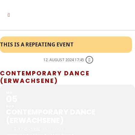
THIS IS A REPEATING EVENT
12. AUGUST 2024 17:45
CONTEMPORARY DANCE
(ERWACHSENE)
MO
05
AUG
CONTEMPORARY DANCE
(ERWACHSENE)
17:45 - 19:00
(GMT+00:00)