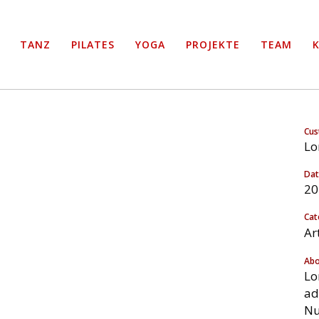
TANZ
PILATES
YOGA
PROJEKTE
TEAM
Cus
Lo
Da
ERDAM JAZZ FES
20
Cat
Home
>
Amsterdam Jazz Festival
Ar
Abo
Lo
ad
Nu