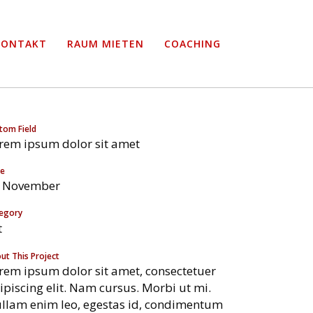
KONTAKT
RAUM MIETEN
COACHING
tom Field
rem ipsum dolor sit amet
te
TIVAL
 November
egory
t
ut This Project
rem ipsum dolor sit amet, consectetuer
ipiscing elit. Nam cursus. Morbi ut mi.
llam enim leo, egestas id, condimentum