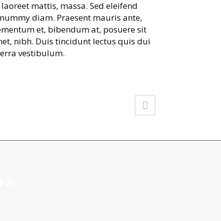
, laoreet mattis, massa. Sed eleifend
nummy diam. Praesent mauris ante,
ementum et, bibendum at, posuere sit
et, nibh. Duis tincidunt lectus quis dui
verra vestibulum.
acebook
Instagram