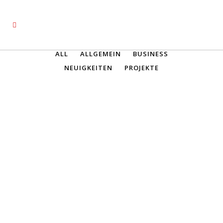
ALL
ALLGEMEIN
BUSINESS
NEUIGKEITEN
PROJEKTE
STOCKHOLM FASHION
Lorem ipsum dolor sit amet,
consectetuer adipiscing elit. Nam
cursus. Morbi ut mi. Nullam enim
leo, egestas id, condimentum at,
laoreet mattis, massa....
07 Oktober, 2013