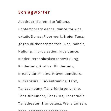
Schlagwörter
Ausdruck
Ballett
Barfußtanz
Contemporary dance
dance for kids
extatic Dance
Floor work
freier Tanz
gegen Rückenschmerzen
Gesundheit
Haltung
Improvisation
kids dance
Kinder Persönlichkeitsentwicklung
Kindertanz
Krativer Kindertanz
Kreativität
Pilates
Präventionskurs
Rückenkurs
Rückentraining
Tanz
Tanzcompany
Tanz für Jugendliche
Tanz für Kinder
Tanzkurs
Tanzstudio
Tanztheater
Trancetanz
Welle tanzen
Yoga
zeitgenössischer Tanz