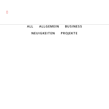
ALL
ALLGEMEIN
BUSINESS
NEUIGKEITEN
PROJEKTE
STOCKHOLM FASHION
Lorem ipsum dolor sit amet,
consectetuer adipiscing elit. Nam
cursus. Morbi ut mi. Nullam enim
leo, egestas id, condimentum at,
laoreet mattis, massa....
07 Oktober, 2013