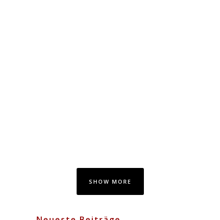
STV MUSIC AWARDS 2013
Lorem ipsum dolor sit amet,
consectetuer adipiscing elit. Nam
cursus. Morbi ut mi. Nullam enim
leo, egestas id, condimentum at,
laoreet mattis, massa....
07 Oktober, 2013
SHOW MORE
Neueste Beiträge