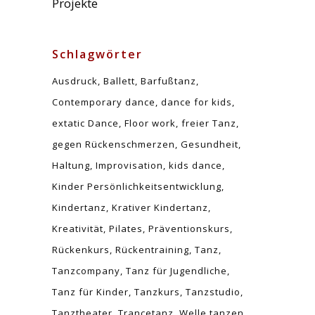
Projekte
Schlagwörter
Ausdruck
Ballett
Barfußtanz
Contemporary dance
dance for kids
extatic Dance
Floor work
freier Tanz
gegen Rückenschmerzen
Gesundheit
Haltung
Improvisation
kids dance
Kinder Persönlichkeitsentwicklung
Kindertanz
Krativer Kindertanz
Kreativität
Pilates
Präventionskurs
Rückenkurs
Rückentraining
Tanz
Tanzcompany
Tanz für Jugendliche
Tanz für Kinder
Tanzkurs
Tanzstudio
Tanztheater
Trancetanz
Welle tanzen