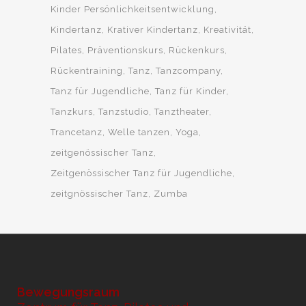
Kinder Persönlichkeitsentwicklung
Kindertanz
Krativer Kindertanz
Kreativität
Pilates
Präventionskurs
Rückenkurs
Rückentraining
Tanz
Tanzcompany
Tanz für Jugendliche
Tanz für Kinder
Tanzkurs
Tanzstudio
Tanztheater
Trancetanz
Welle tanzen
Yoga
zeitgenössischer Tanz
Zeitgenössischer Tanz für Jugendliche
zeitgnössischer Tanz
Zumba
Bewegungsraum