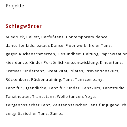
Projekte
Schlagwörter
Ausdruck
Ballett
Barfußtanz
Contemporary dance
dance for kids
extatic Dance
Floor work
freier Tanz
gegen Rückenschmerzen
Gesundheit
Haltung
Improvisatio
kids dance
Kinder Persönlichkeitsentwicklung
Kindertanz
Krativer Kindertanz
Kreativität
Pilates
Präventionskurs
Rückenkurs
Rückentraining
Tanz
Tanzcompany
Tanz für Jugendliche
Tanz für Kinder
Tanzkurs
Tanzstudio
Tanztheater
Trancetanz
Welle tanzen
Yoga
zeitgenössischer Tanz
Zeitgenössischer Tanz für Jugendlich
zeitgnössischer Tanz
Zumba